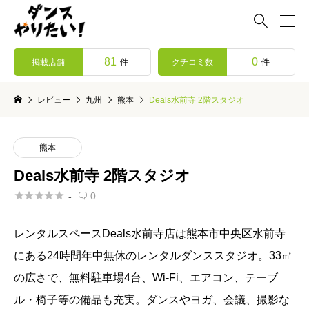

81
0
掲載店舗
クチコミ数
件
件
レビュー
九州
熊本
Deals水前寺 2階スタジオ
熊本
Deals水前寺 2階スタジオ





-
0

レンタルスペースDeals水前寺店は熊本市中央区水前寺
にある24時間年中無休のレンタルダンススタジオ。33㎡
の広さで、無料駐車場4台、Wi-Fi、エアコン、テーブ
ル・椅子等の備品も充実。ダンスやヨガ、会議、撮影な