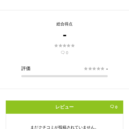
総合得点
-





0

評価





-
レビュー
0

まだクチコミが投稿されていません。