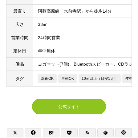
最寄り
阿蘇高原線「水前寺駅」から徒歩14分
広さ
33㎡
営業時間
24時間営業
定休日
年中無休
備品
ヨガマット(7個)、Bluetoothスピーカー、CD
タグ
深夜OK
早朝OK
10㎡以上（目安1人）
年中無
公式サイト






