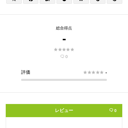
総合得点
-





0

評価





-
レビュー
0
