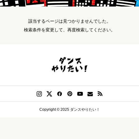
該当するページは見つかりませんでした。
検索条件を変更して、再度検索してください。
Copyright © 2025 ダンスやりたい！