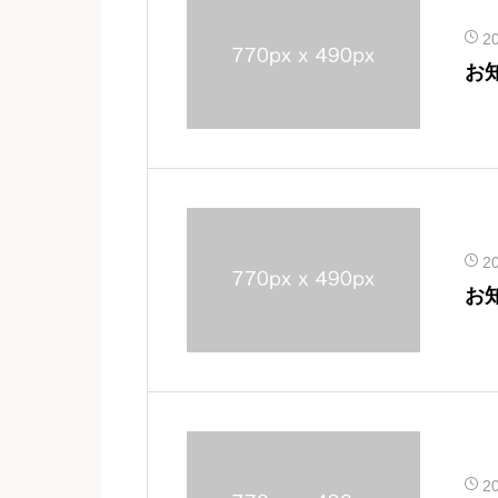
2
お
2
お
2