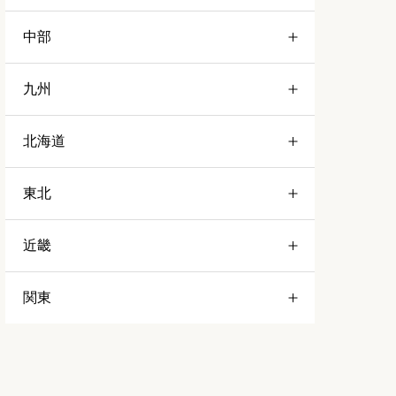
中部
広島
九州
富山
北海道
岐阜
佐賀
東北
愛知
大分
帯広市
近畿
新潟
宮崎
札幌市
宮城
関東
石川
沖縄
和歌山
仙台市太白区
福井
熊本
奈良
東京
仙台市宮城野区